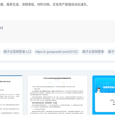
账填报、报表生成、流程审批、材料归档，实现资产管理自动化减负。
ml
国子云官网登录入口
https://c.googosoft.com/GZYZC
国子云官网登录
国子