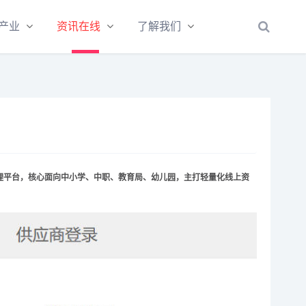
产业
资讯在线
了解我们
 SaaS 云端资产管理平台，核心面向中小学、中职、教育局、幼儿园，主打轻量化线上资