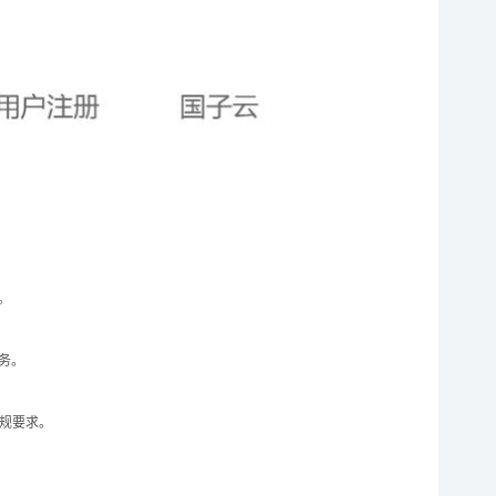
。
务。
合规要求。