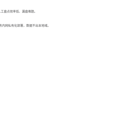
人工盘点效率低、漏盘难题。
务内网私有化部署，数据不出本地域。