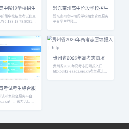
高中阶段学校招生
黔东南州高中阶段学校招生
管理系统
管理服务平台学生
中阶段学校招生考试信息
黔东南州高中阶段学校招生管理服务
/36.133.18.78:8081/
平台学生登陆
信息网
https://www.qdnzsks.org.cn/#/login
jj.gov.cn/，首页
衡阳市高中阶段招生考试管理平台
（考生端）完整
贵州省2026年高考志愿填
报入口http
贵州省2026年高考志愿填报入口
http://gkks.eaagz.org.cn考生通过贵
州省普通高校招生考试考生综合信息
平台（http://gkks.eaag
育考试考生综合服
sc
考试考生综合服务平台
.sceea.cn/一、官方入口
渠道）网页端直达（电脑
：https://ks.sc