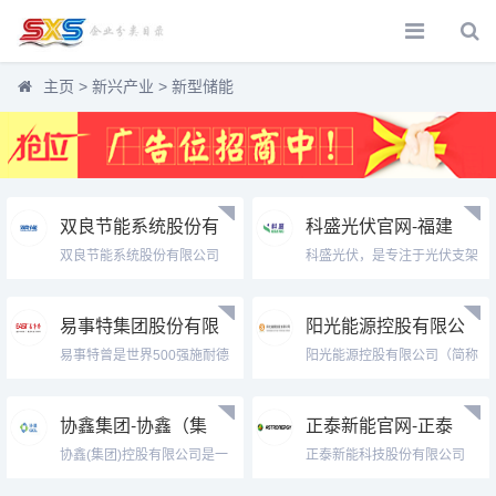
主页
>
新兴产业
>
新型储能
双良节能系统股份有
科盛光伏官网-福建
限公司Shuangliang
科盛新能源集团有限
双良节能系统股份有限公司
科盛光伏，是专注于光伏支架
International
公司
（股票代码：...
整体解决方...
(Shanghai) Co., Ltd.
易事特集团股份有限
阳光能源控股有限公
公司
司
易事特曾是世界500强施耐德
阳光能源控股有限公司（简称
控股子公...
“阳光能源...
协鑫集团-协鑫（集
正泰新能官网-正泰
团）控股有限公司
新能科技股份有限公
协鑫(集团)控股有限公司是一
正泰新能科技股份有限公司
司
家在碳达...
（以下简称“...