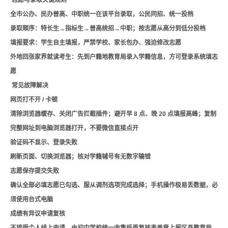
志愿与录取关键规则
全市公办、民办普高、中职统一在该平台录取，公民同招、统一投档
录取顺序：特长生→指标生→普高统招→中职；按志愿从高分到低分投档
填报要求：学生自主填报，严禁学校、家长包办、强迫修改志愿
外地回张家界就读考生：先到户籍地教育局录入学籍信息，方可登录系统填志
愿
常见故障解决
网页打不开 / 卡顿
清除浏览器缓存、关闭广告拦截插件；避开早 8 点、晚 20 点填报高峰；复制
完整网址到电脑浏览器打开，不要微信直接点开
验证码不显示、登录失败
刷新页面、切换浏览器；核对学籍辅号有无数字输错
志愿保存提交失败
确认全部必填志愿已勾选、服从调剂选项完成选择；手机操作极易丢数据，必
须使用台式电脑
成绩有异议申请复核