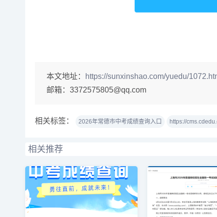
本文地址：
https://sunxinshao.com/yuedu/1072.ht
邮箱：
3372575805@qq.com
相关标签：
2026年常德市中考成绩查询入口
https://cms.cdedu
相关推荐