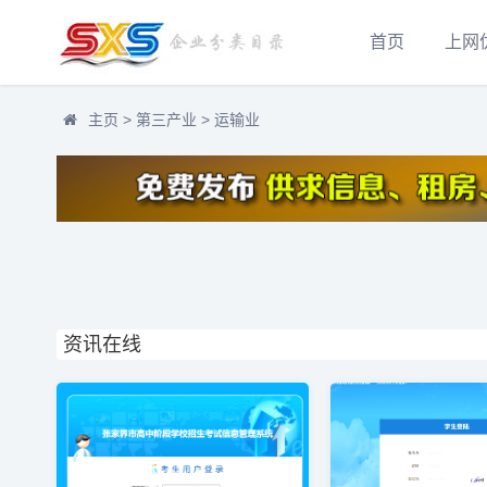
首页
上网
主页
>
第三产业
>
运输业
资讯在线