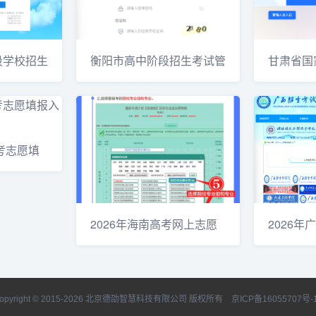
段学校招生
衡阳市高中阶段招生考试管
甘肃省国
生
理平台 (考生端
理平台kw.
高考志愿填
2026年海南高考网上志愿
2026
填报系统zyt
入口https
opyright © 2015-2026 北京德劭智慧科技有限公司 版权所有
京ICP备16055707号-