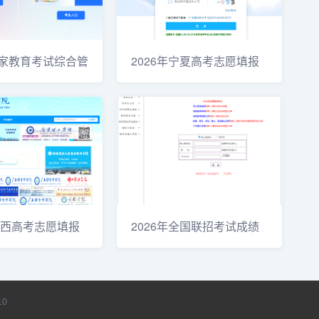
家教育考试综合管
2026年宁夏高考志愿填报
ga
入口baomi
年广西高考志愿填报
2026年全国联招考试成绩
查询入口htt
10