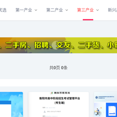
优选
第一产业
第二产业
第三产业
新兴
共
页
条
0
0