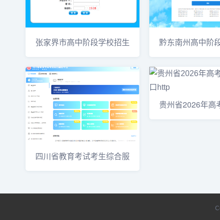
张家界市高中阶段学校招生
黔东南州高中阶
考试信息管理系统
管理服务平台学
贵州省2026年
报入口http
四川省教育考试考生综合服
务平台ks.sc
C