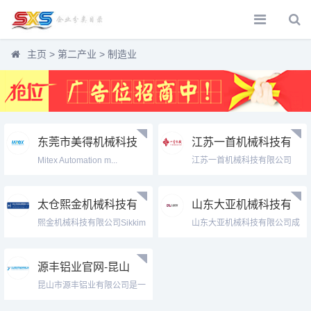
主页
>
第二产业
>
制造业
东莞市美得机械科技
江苏一首机械科技有
有限公司Dongguan
限公司Jiangsu
Mitex Automation m...
江苏一首机械科技有限公司
Mitex Machinery
Yishou Machinery
（以下简称“...
Technology Co.,
Technology Co.,
Ltd.
Ltd.,
太仓熙金机械科技有
山东大亚机械科技有
限公司Sikkim
限公司Shandong
熙金机械科技有限公司Sikkim
山东大亚机械科技有限公司成
Machinery
TAA Machinery
M...
立于201...
Technology Co.,
Technology Co., Ltd
LTD.
源丰铝业官网-昆山
市源丰铝业有限公司
昆山市源丰铝业有限公司是一
家专业从事...