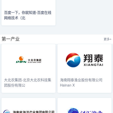
百度一下，你就知道-百度在线
网络技术（北
第一产业
更多+
大北农集团-北京大北农科技集
海南翔泰渔业股份有限公司
团股份有限公
Hainan X