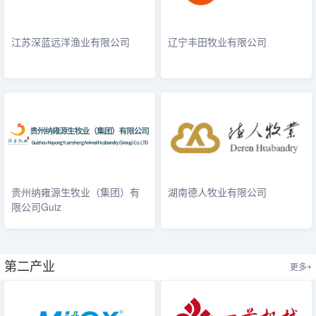
江苏深蓝远洋渔业有限公司
辽宁丰田牧业有限公司
贵州纳雍源生牧业（集团）有
湖南德人牧业有限公司
限公司Guiz
第二产业
更多+