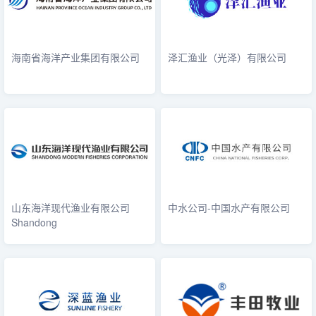
海南省海洋产业集团有限公司
泽汇渔业（光泽）有限公司
山东海洋现代渔业有限公司
中水公司-中国水产有限公司
Shandong