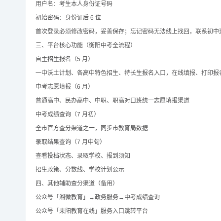
用户名：考生本人身份证号码
初始密码：身份证后 6 位
首次登录必须修改密码，妥善保存；忘记密码无法线上找回，联系初中班
三、平台核心功能（衡阳中考全流程）
自主招生报名（5 月）
一中沃土计划、各高中特色招生、特长生报名入口，在线填报、打印报
中考志愿填报（6 月）
普通高中、民办高中、中职、职高对口班统一志愿填报渠道
中考成绩查询（7 月初）
全市官方查分渠道之一，同步市教育局数据
录取结果查询（7 月中旬）
查看投档状态、录取学校、报到须知
招生政策、分数线、学校计划公示
四、其他辅助查分渠道（备用）
公众号「湘微教育」→政务服务→中考成绩查询
公众号「耒阳教育在线」服务入口跳转平台