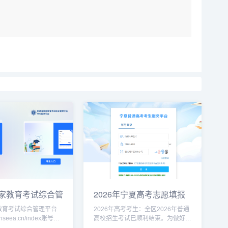
家教育考试综合管
2026年宁夏高考志愿填报
ga
入口baomi
教育考试综合管理平台
2026年高考考生：全区2026年普通
ganseea.cn/index账号：
高校招生考试已顺利结束。为做好网
；密码为高考 / 成考报
上填报志愿工作，现将有关事项通告