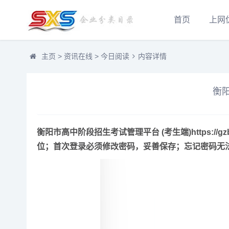
首页
上网
主页
>
资讯在线
>
今日阅读
内容详情
衡阳
衡阳市高中阶段招生考试管理平台 (考生端)
https://g
位；首次登录必须修改密码，妥善保存；忘记密码无法