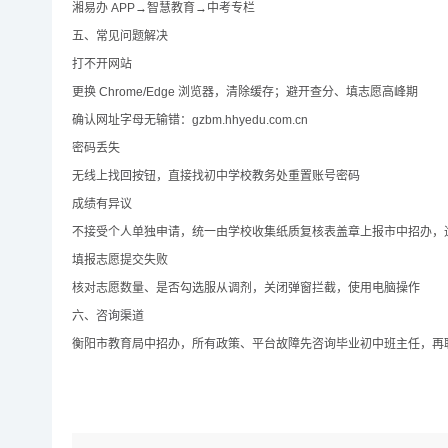
湘易办 APP→智慧教育→中考专栏
五、常见问题解决
打不开网站
更换 Chrome/Edge 浏览器，清除缓存；避开查分、填志愿高峰期
确认网址字母无输错：gzbm.hhyedu.com.cn
密码丢失
无线上找回按钮，直接找初中学校教务处重置账号密码
成绩有异议
不接受个人单独申请，统一由学校收集纸质复核表盖章上报市中招办，
填报志愿提交失败
核对志愿数量、是否勾选服从调剂，关闭弹窗拦截，使用电脑操作
六、咨询渠道
衡阳市教育局中招办，所有政策、平台故障先咨询毕业初中班主任，再