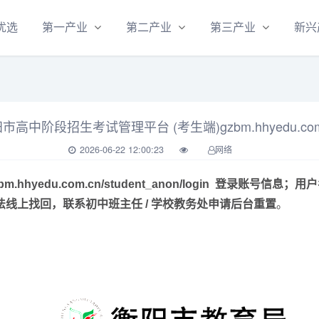
优选
第一产业
第二产业
第三产业
新兴
市高中阶段招生考试管理平台 (考生端)gzbm.hhyedu.com
2026-06-22 12:00:23
网络
zbm.hhyedu.com.cn/student_anon/login
登录账号信息；用户
线上找回，联系初中班主任 / 学校教务处申请后台重置
。