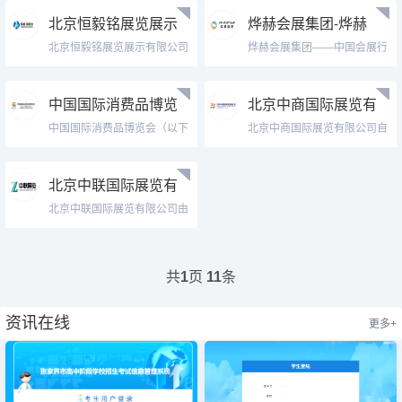
北京恒毅铭展览展示
烨赫会展集团-烨赫
有限公司
会展(上海)有限公司
北京恒毅铭展览展示有限公司
烨赫会展集团——中国会展行
成立于20...
业标杆企业...
中国国际消费品博览
北京中商国际展览有
会
限公司
中国国际消费品博览会（以下
北京中商国际展览有限公司自
简称“消博...
2005年...
北京中联国际展览有
限公司
北京中联国际展览有限公司由
从事十多年...
共
页
条
1
11
资讯在线
更多+