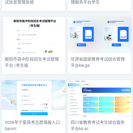
试信息管理系统
理服务平台学生
衡阳市高中阶段招生考试管理
甘肃省国家教育考试综合管理
平台 (考生端
平台kw.ga
2026年宁夏高考志愿填报入口
四川省教育考试考生综合服务
baomi
平台ks.sc