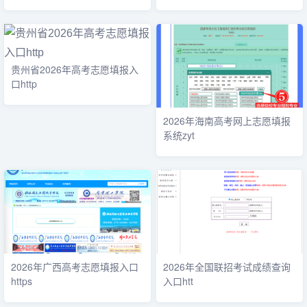
贵州省2026年高考志愿填报入
口http
2026年海南高考网上志愿填报
系统zyt
2026年广西高考志愿填报入口
2026年全国联招考试成绩查询
https
入口htt