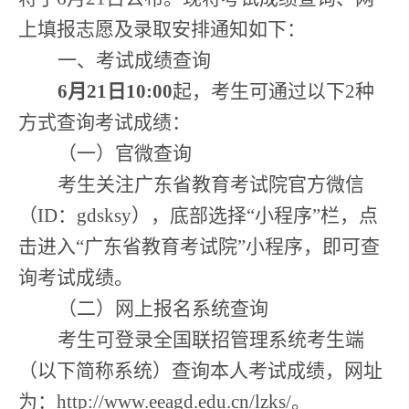
上填报志愿及录取安排通
知
如下
：
一、考试成绩查询
6
月
21
日
1
0:
00
起，考生可通过以下
2
种
方式查询考试成绩：
（一）官微查询
考生关注广东省教育考试院官方微信
（
ID
：
gdsksy
），底部选择
“
小程序
”
栏，点
击进入
“
广东省教育考试院
”
小程序，即可查
询考试成绩。
（二）网上报名系统查询
考生可登录全国联招管理系统考生端
（以下简称系统）查询本人考试成绩，网址
为：
http://www.eeagd.edu.cn/lzks/
。