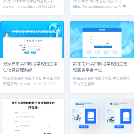
上海市2026年高考成绩查询入口
2026年上海中考志愿填报入口
www.shmeea.edu.cn 6月23日18:00
https://www.shmeea.edu.cn/ 学生须
至7月3日12:00，考生可登录上海市
在6月23日—25日（每天9:00-
教育考试院“上海招考热线”网站
22:00）、6月26日（9:00
张家界市高中阶段学校招生考
黔东南州高中阶段学校招生管
试信息管理系统
理服务平台学生
张家界市高中阶段学校招生考试信息
黔东南州高中阶段学校招生管理服务
管理系统http://36.133.18.78:8081/
平台学生登陆
张家界教育信息网
https://www.qdnzsks.org.cn/#/login
http://jyj.zjj.gov.cn/，首页
衡阳市高中阶段招生考试管理平台
（考生端）完整