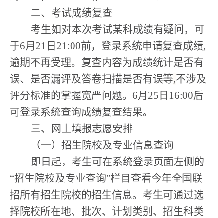
二、考试成绩复查
考生如对本
次
考试
某科
成绩有疑问，
可
于
6
月
21
日
21:00
前
，登录系统
申请复查成绩
,
逾期不再受理。
复查内容为成绩统计是否有
误、是否漏评及答卷扫描是否有误等
,
不涉及
评分标准的掌握宽严问题。
6
月
25
日
16:00
后
可登录系统查询成绩复查结果。
三、网上填报志愿安排
（一）招生院校及专业信息查询
即日起，
考生可在系统登录页面左
侧
的
“
招生院校及专业查询
”
栏目查看今年全国联
招所有招生院校的招生信息。考生可
通过
选
择院校所在地、批次、计划类别、招生科类