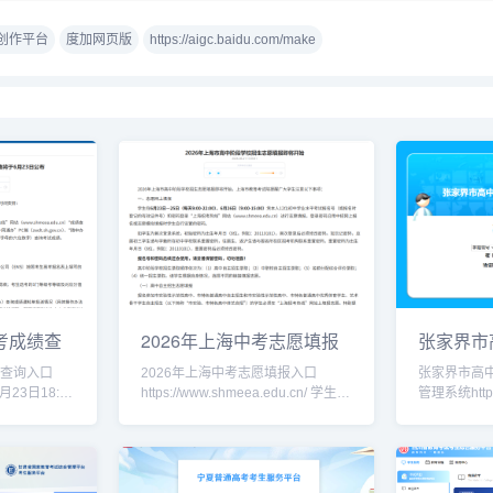
C创作平台
度加网页版
https://aigc.baidu.com/make
高考成绩查
2026年上海中考志愿填报
张家界市
入口www.s
考试信息
绩查询入口
2026年上海中考志愿填报入口
张家界市高
https://www.shmeea.edu.cn/ 学生须
管理系统http:/
生可登录上海市
在6月23日—25日（每天9:00-
张家界教育
线”网站
22:00）、6月26日（9:00
http://jyj.z