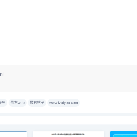
ml
摸鱼
最右web
最右帖子
www.izuiyou.com