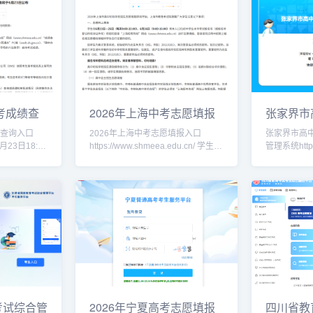
高考成绩查
2026年上海中考志愿填报
张家界市
入口www.s
考试信息
绩查询入口
2026年上海中考志愿填报入口
张家界市高
https://www.shmeea.edu.cn/ 学生须
管理系统http:/
生可登录上海市
在6月23日—25日（每天9:00-
张家界教育
线”网站
22:00）、6月26日（9:00
http://jyj.z
考试综合管
2026年宁夏高考志愿填报
四川省教