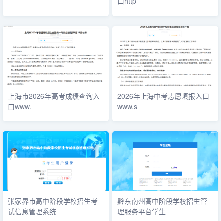
口http
上海市2026年高考成绩查询入
2026年上海中考志愿填报入口
口www.
www.s
张家界市高中阶段学校招生考
黔东南州高中阶段学校招生管
试信息管理系统
理服务平台学生