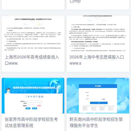
口http
上海市2026年高考成绩查询入
2026年上海中考志愿填报入口
口www.
www.s
张家界市高中阶段学校招生考
黔东南州高中阶段学校招生管
试信息管理系统
理服务平台学生