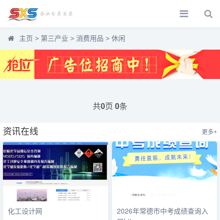
主页
>
第三产业
>
消费用品
>
休闲
共
页
条
0
0
资讯在线
更多+
化工设计网
2026年常德市中考成绩查询入