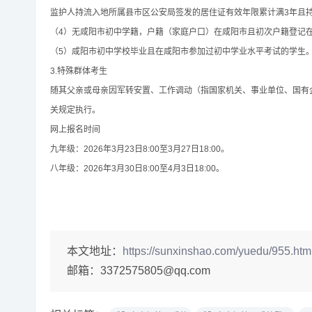
监护人持流入地所属县市区公安局签发的居住证有效年限累计满3年且
（4）无咸阳市初中学籍，户籍（家庭户口）在咸阳市且初次户籍登记
（5）咸阳市初中学校毕业且在咸阳市参加过初中学业水平考试的学生
3.特殊群体考生
随其父亲或母亲因军转安置、工作调动（指国家机关、事业单位、国有
关规定执行。
网上报名时间
九年级：
2026年3月23日8:00至3月27日18:00。
八年级：
2026年3月30日8:00至4月3日18:00。
本文地址：
https://sunxinshao.com/yuedu/955.htm
邮箱：
3372575805@qq.com