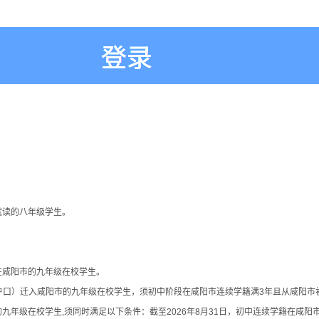
就读的八年级学生。
在咸阳市的九年级在校学生。
家庭户口）迁入咸阳市的九年级在校学生，须初中阶段在咸阳市连续学籍满3年且从咸阳
九年级在校学生,须同时满足以下条件：截至2026年8月31日，初中连续学籍在咸