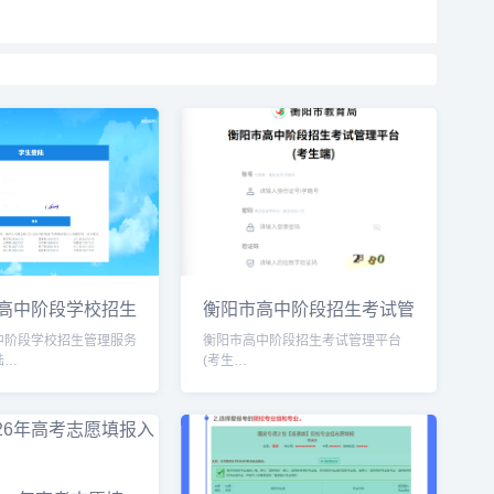
高中阶段学校招生
衡阳市高中阶段招生考试管
平台学生
理平台 (考生端
中阶段学校招生管理服务
衡阳市高中阶段招生考试管理平台
陆
(考生
qdnzsks.org.cn/#/login
端)https://gzbm.hhyedu.com.cn/student_anon/log
阶段招生考试管理平台
登录账号信息；用户名：考
完整