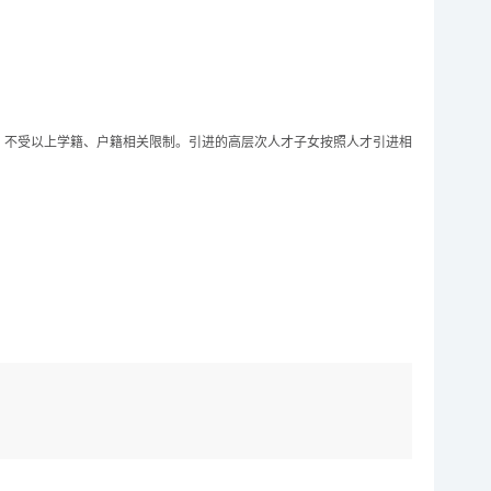
，不受以上学籍、户籍相关限制。引进的高层次人才子女按照人才引进相