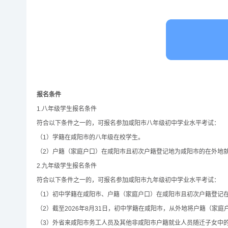
报名条件
1.八年级学生报名条件
符合以下条件之一的，可报名参加咸阳市八年级初中学业水平考试：
（1）学籍在咸阳市的八年级在校学生。
（2）户籍（家庭户口）在咸阳市且初次户籍登记地为咸阳市的在外地
2.九年级学生报名条件
符合以下条件之一的，可报名参加咸阳市九年级初中学业水平考试：
（1）初中学籍在咸阳市、户籍（家庭户口）在咸阳市且初次户籍登记
（2）截至2026年8月31日，初中学籍在咸阳市，从外地将户籍（
（3）外省来咸阳市务工人员及其他非咸阳市户籍就业人员随迁子女中的