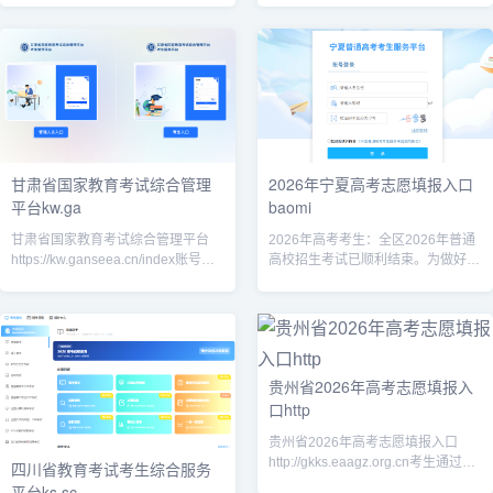
衡阳市高中阶段招生考试管理平台
登录账号信息；用户名：考
（考生端）完整
甘肃省国家教育考试综合管理
2026年宁夏高考志愿填报入口
平台kw.ga
baomi
甘肃省国家教育考试综合管理平台
2026年高考考生：全区2026年普通
https://kw.ganseea.cn/index账号：
高校招生考试已顺利结束。为做好网
本人身份证号；密码为高考 / 成考报
上填报志愿工作，现将有关事项通告
名时自行设置的密码；忘记密码：登
如下。一、志愿填报系统开放时间
录
2026年志愿填报系统开放时
贵州省2026年高考志愿填报入
口http
贵州省2026年高考志愿填报入口
http://gkks.eaagz.org.cn考生通过贵
四川省教育考试考生综合服务
州省普通高校招生考试考生综合信息
平台ks.sc