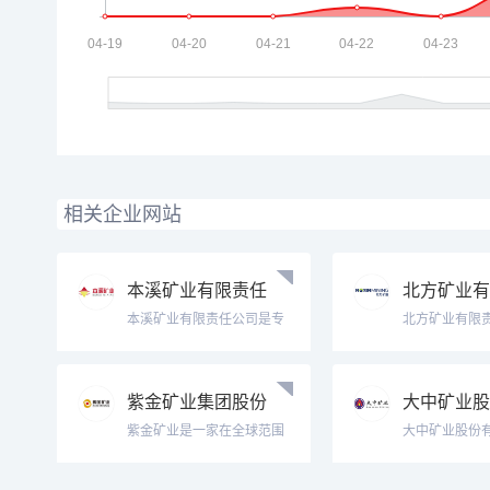
相关企业网站
本溪矿业有限责任
北方矿业有
公司
公司Norin M
本溪矿业有限责任公司是专
北方矿业有限
做本溪铁精矿、本溪铁矿
称“北方矿业”）
粉、本溪铁粉等，我们还为
年6月8日，总
您详细介绍其本溪铁精矿、
西城区，注册资
紫金矿业集团股份
大中矿业股
本溪铁矿粉、本溪铁粉等。
亿元，主要致
探明储量8000万吨，投资3
资源开发建设
有限公司Zijin Mi
公司 Dazho
紫金矿业是一家在全球范围
大中矿业股份
亿元，可生产铁...
品贸易...
内从事金属矿产资源勘查和
为内蒙古大中
开发为主、上海A股
公司，成立于19