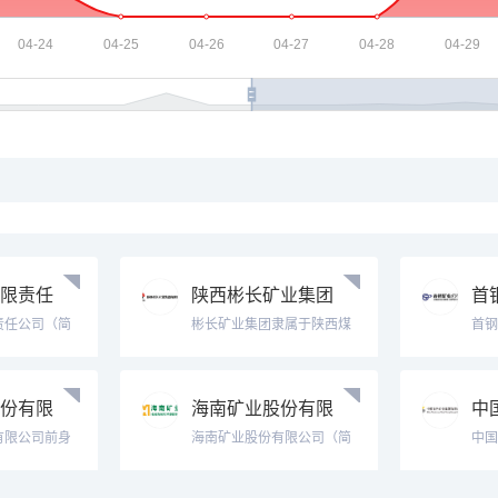
限责任
陕西彬长矿业集团
首
ini
有限公司Shaanxi
矿
责任公司（简
彬长矿业集团隶属于陕西煤
首钢
Sh
成立于2021
业化工集团，成立于2003年
安市
部位于北京市
3月，总部设在咸阳，矿区
重要
本人民币40
位于全国十四个大型煤炭基
建矿
份有限
海南矿业股份有限
中
力于全球矿产
地之一黄陇基地腹地的彬州
产建
及运营、矿产
市和长武县境内，规划面积
矿、
ng M
公司Hainan Min
有限
有限公司前身
海南矿业股份有限公司（简
中国
790平方公...
装备
矿业有限责任
称海南矿业）成立于2007
http
99年10月
年，由复星集团与海南海钢
成立