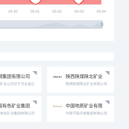
钢集团有限公司
陕西陕煤陕北矿业
业公司官网
有限公司Northern
矿业公司位于河北省迁
陕西陕煤陕北矿业有限公司
ouga
、迁西县境内，是首钢
（以下简称“陕北矿业公
的原料基地。自1959年
司”）是陕西煤业化工集团有
以来，经过几十年的生
限公司下属全资子企业，位
国有色矿业集团
中国地质矿业有限
设，已发展成为以采
于陕西省榆林市高新区。公
选矿为主业，兼营矿山
司前身为1994年成立的兰州
公司China No
公司
有色矿业集团有限公司
中国节能环保集团有限公司
制造、矿山...
军区后勤部陕...
s://www.cnmc.com.cn/
(简称“中国节能”)是我国节能
于1983年，是国务院国
环保领域规模大、专业全、