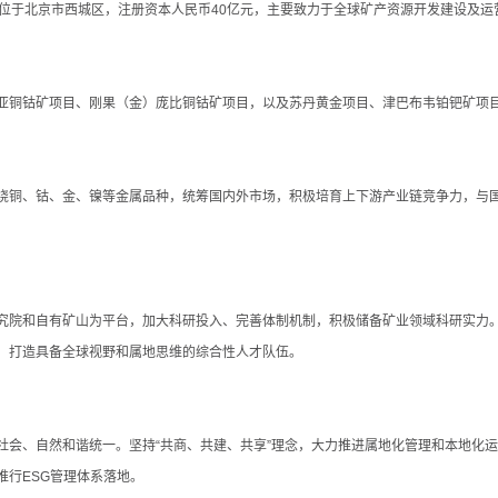
总部位于北京市西城区，注册资本人民币40亿元，主要致力于全球矿产资源开发建设及
亚铜钴矿项目、刚果（金）庞比铜钴矿项目，以及苏丹黄金项目、津巴布韦铂钯矿项
绕铜、钴、金、镍等金属品种，统筹国内外市场，积极培育上下游产业链竞争力，与
究院和自有矿山为平台，加大科研投入、完善体制机制，积极储备矿业领域科研实力
，打造具备全球视野和属地思维的综合性人才队伍。
社会、自然和谐统一。坚持“共商、共建、共享”理念，大力推进属地化管理和本地化
行ESG管理体系落地。