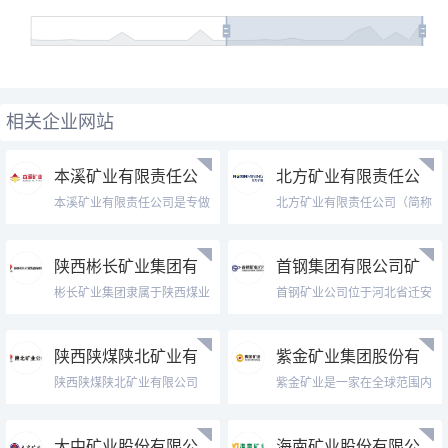
相关企业网站
本溪矿业有限责任公
北方矿业有限责任公
司
司Norin Mini
本溪矿业有限责任公司是专做
北方矿业有限责任公司（简称
本溪铁精矿、本溪铁矿粉、本
“北方矿业”）成立于2021年6
溪铁粉等，我们还为您详细介
月8日，总部位于北京市西城
绍其本溪铁精矿、本溪铁矿
区，注册资本人民币40亿元，
陕西彬长矿业集团有
首钢集团有限公司矿
粉、本溪铁粉等。探明储量
主要致力于全球矿产资源开发
限公司Shaanxi
业公司官网Shouga
8000万吨，投资3亿元，可生
彬长矿业集团隶属于陕西煤业
建设及运营、矿产品贸易...
首钢矿业公司位于河北省迁安
产铁...
化工集团，成立于2003年3
市、迁西县境内，是首钢重要
月，总部设在咸阳，矿区位于
的原料基地。自1959年建矿以
全国十四个大型煤炭基地之一
来，经过几十年的生产建设，
陕西陕煤陕北矿业有
紫金矿业集团股份有
黄陇基地腹地的彬州市和长武
已发展成为以采矿、选矿为主
限公司Northern
限公司Zijin Mi
县境内，规划面积790平方公...
陕西陕煤陕北矿业有限公司
业，兼营矿山装备制造、矿
紫金矿业是一家在全球范围内
（以下简称“陕北矿业公司”）
山...
从事金属矿产资源勘查和开发
是陕西煤业化工集团有限公司
为主、上海A股
下属全资子企业，位于陕西省
（601899.SH）和香港H股
大中矿业股份有限公
海南矿业股份有限公