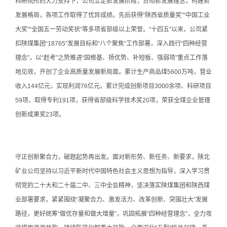
科研院所的大力支持下，公司立足新发展阶段，贯彻新发展理念，构建新
发展格局，各项工作取得了优异成绩。先后获得“陕西省质量奖”“中国工业
大奖”“全国五一劳动奖状”等多项省部级以上荣誉。“十四五”以来，公司紧
扣陕煤集团“18765”发展目标和“八个聚焦”工作部署，深入践行“四种经营
理念”，以“赶考”之势推进“固根基、扬优势、补短板、强弱项”重点工作落
地见效，开创了企业高质量发展新局面。累计生产商品煤5600万吨，营业
收入144亿元，实现利润76亿元。累计完成创新项目3000余项、科研项目
59项，取得专利191项，获得省部级科学技术奖20项，荣获全煤企业管理
创新成果奖23项。
守正创新聚合力，破题起势再出发。面对新形势、新任务、新要求，陕北
矿业公司坚持以习近平新时代中国特色社会主义思想为指导，深入学习贯
彻党的二十大和二十届二中、三中全会精神，坚决落实陕煤集团和陕西煤
业部署要求，紧紧围绕“凝聚合力、激发活力、改革创新、突围壮大”发展
路径，更好统筹“做优存量和做大增量”，巩固拓展“四种经营理念”，全力攻