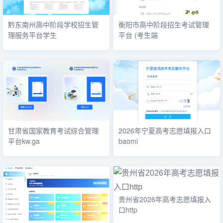
黔东南州高中阶段学校招生管
衡阳市高中阶段招生考试管理
理服务平台学生
平台 (考生端
甘肃省国家教育考试综合管理
2026年宁夏高考志愿填报入口
平台kw.ga
baomi
贵州省2026年高考志愿填报入
口http