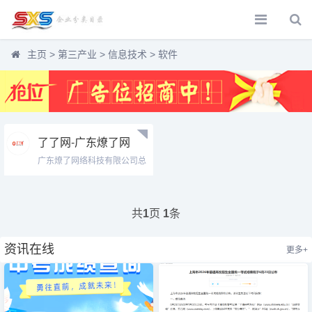
主页
>
第三产业
>
信息技术
>
软件
了了网-广东燎了网
络科技有限公司
广东燎了网络科技有限公司总
部坐落于美...
共
页
条
1
1
资讯在线
更多+