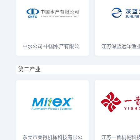
中水公司-中国水产有限公
江苏深蓝远洋渔
司
第二产业
东莞市美得机械科技有限公
江苏一首机械科