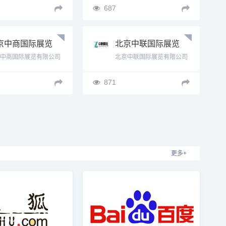
687
京中商国际展览
北京中联国际展览
限公司
有限公司
中商国际展览有限公司
北京中联国际展览有限公司
05年...
由从事十多年...
871
更多+