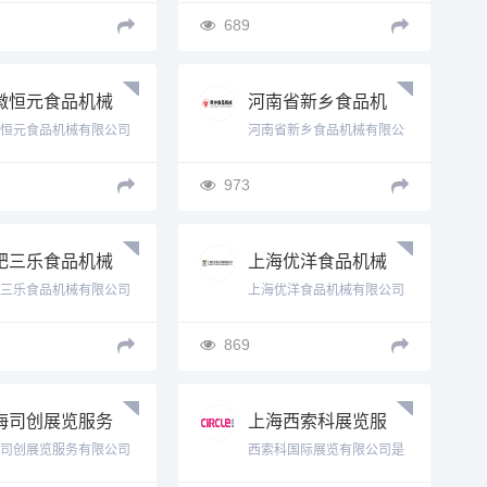
689
徽恒元食品机械
河南省新乡食品机
公司Anhui
械有限公司Henan
恒元食品机械有限公司
河南省新乡食品机械有限公
ngyuan Food
Xinxiang Food
家技术企...
司，是一家研...
hinery Co., Ltd
Machinery Co.,
973
Ltd.
肥三乐食品机械
上海优洋食品机械
限公司
有限公司Shanghai
三乐食品机械有限公司
上海优洋食品机械有限公司
Youyang Food
于“包拯...
专业为食品生...
Machinery Co.,
869
LTD
海司创展览服务
上海西索科展览服
限公司
务有限公司
司创展览服务有限公司
西索科国际展览有限公司是
200...
一家致力于全...