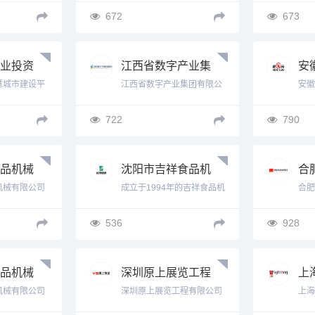
672
673
业投资
江西省数字产业集
安
司
团有限公司
有限
慧城市建设平
江西省数字产业集团有限公
安徽
He
.
司（以下简称...
是一
Mac
722
790
品机械
沈阳市吉祥食品机
合
械有限公司Jixiang
有
机械有限公司
成立于1994年的吉祥食品机
合肥
Helong
Food Machinery
.
械，是一...
座落
inery
Co., Ltd.,
536
928
品机械
深圳原上展览工程
上
有限公司
有
机械有限公司
深圳原上展览工程有限公司
上海
是一家致力于...
成立于