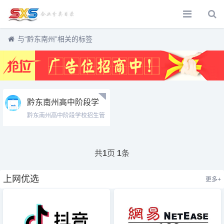
与
“黔东南州”
相关的标签
黔东南州高中阶段学
校招生管理服务平台
黔东南州高中阶段学校招生管
学生登陆
理服务平台...
www.qdnzsks.org.cn/#/login
共
页
条
1
1
上网优选
更多+