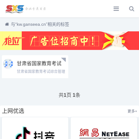
与
“kw.ganseea.cn”
相关的标签
甘肃省国家教育考试
综合管理平台
甘肃省国家教育考试综合管理
kw.ganseea.cn考生
平台htt...
服务平台
共
页
条
1
1
上网优选
更多+