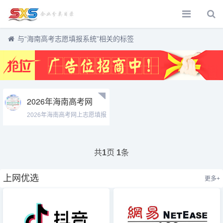
与
“海南高考志愿填报系统”
相关的标签
2026年海南高考网
上志愿填报系统
2026年海南高考网上志愿填报
zytb.hnks.gov.cn
系统h...
共
页
条
1
1
上网优选
更多+