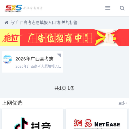
与
“广西高考志愿填报入口”
相关的标签
2026年广西高考志
愿填报入口
2026年广西高考志愿填报入口
https://www.gxeea.cn/lstd/rk.htm
htt...
共
页
条
1
1
上网优选
更多+