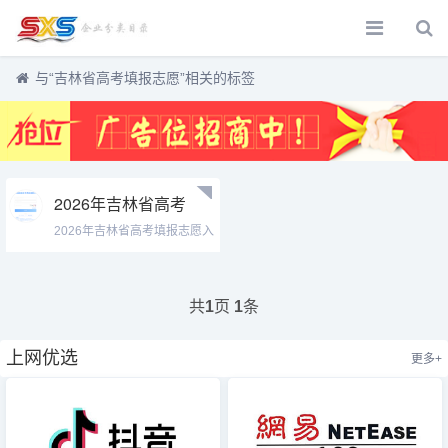
与
“吉林省高考填报志愿”
相关的标签
2026年吉林省高考
填报志愿入口
2026年吉林省高考填报志愿入
https://gk.jleea.com.cn/
口ht...
共
页
条
1
1
上网优选
更多+