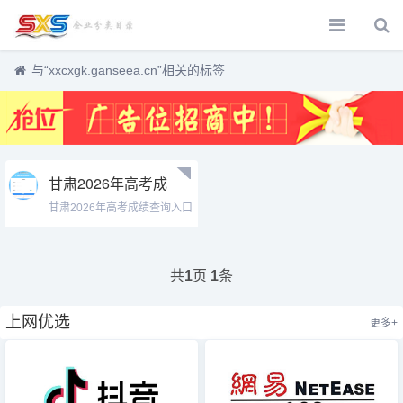
与
“xxcxgk.ganseea.cn”
相关的标签
甘肃2026年高考成
绩查询入口
甘肃2026年高考成绩查询入口
https://xxcxgk.ganseea.cn
htt...
共
页
条
1
1
上网优选
更多+