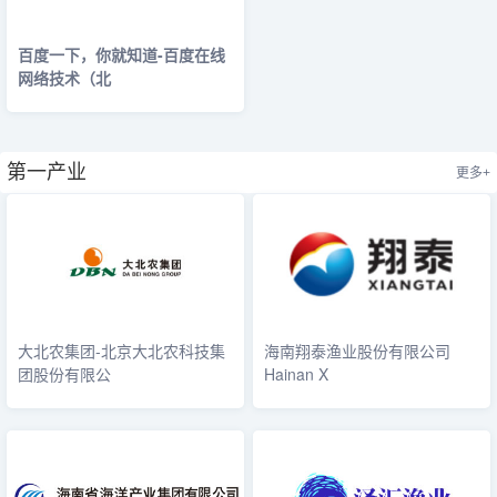
百度一下，你就知道-百度在线
网络技术（北
第一产业
更多+
大北农集团-北京大北农科技集
海南翔泰渔业股份有限公司
团股份有限公
Hainan X