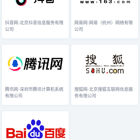
抖音网-北京抖音信息服务有限
网易网-网易（杭州）网络有限
公司
公司
腾讯网-深圳市腾讯计算机系统
搜狐网-北京搜狐互联网信息服
有限公司
务有限公司