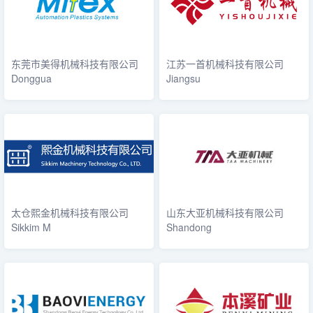
东莞市美得机械科技有限公司
江苏一首机械科技有限公司
Donggua
Jiangsu
太仓熙金机械科技有限公司
山东大亚机械科技有限公司
Sikkim M
Shandong