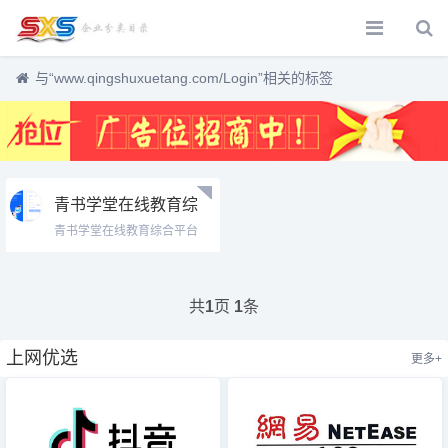
与
“www.qingshuxuetang.com/Login”
相关的标签
青书学堂在线教育综
合平台
青书学堂在线教育综合平台
www.qingshuxuetang.com/Login
https:...
共
页
条
1
1
上网优选
更多+