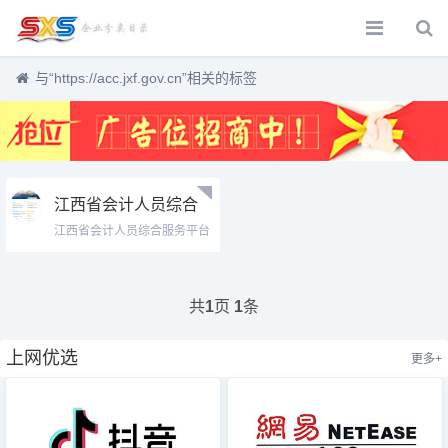
与
“https://acc.jxf.gov.cn”
相关的标签
江西省会计人员综合
服务平台入口
江西省会计人员综合服务平台
https://acc.jxf.gov.cn
入口htt...
共
页
条
1
1
上网优选
更多+