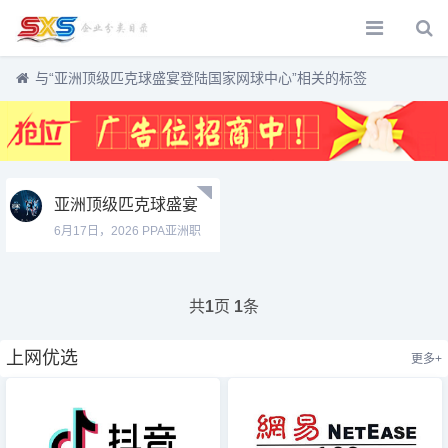
与
“亚洲顶级匹克球盛宴登陆国家网球中心”
相关的标签
亚洲顶级匹克球盛宴
登陆国家网球中心
6月17日，2026 PPA亚洲职
业...
共
页
条
1
1
上网优选
更多+