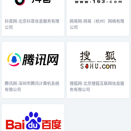
抖音网-北京抖音信息服务有限
网易网-网易（杭州）网络有限
公司
公司
腾讯网-深圳市腾讯计算机系统
搜狐网-北京搜狐互联网信息服
有限公司
务有限公司