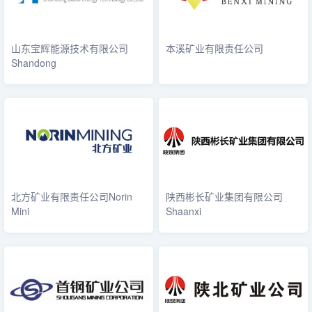
山东宝辉能源技术有限公司
本溪矿业有限责任公司
Shandong
北方矿业有限责任公司Norin
陕西彬长矿业集团有限公司
Mini
Shaanxi