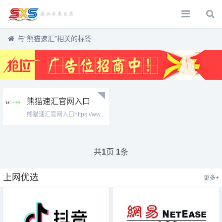
与
“熊猫速汇”
相关的标签
熊猫速汇官网入口
https://www.pandaremit.com
熊猫速汇官网入口https://ww...
共
页
条
1
1
上网优选
更多+