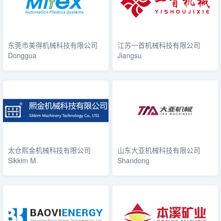
东莞市美得机械科技有限公司
江苏一首机械科技有限公司
Donggua
Jiangsu
太仓熙金机械科技有限公司
山东大亚机械科技有限公司
Sikkim M
Shandong